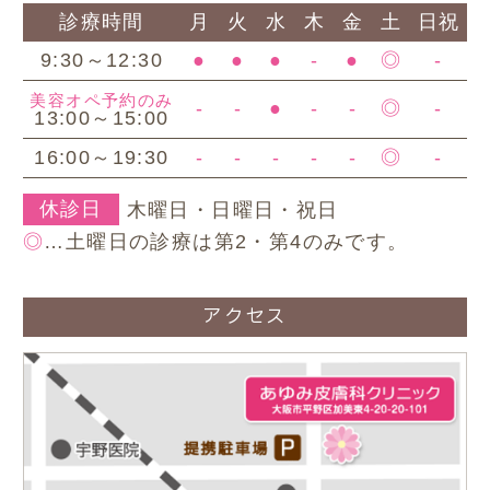
診療時間
月
火
水
木
金
土
日祝
9:30～12:30
●
●
●
-
●
◎
-
美容オペ予約のみ
-
-
●
-
-
◎
-
13:00～15:00
16:00～19:30
-
-
-
-
-
◎
-
休診日
木曜日・日曜日・祝日
◎
…土曜日の診療は第2・第4のみです。
アクセス